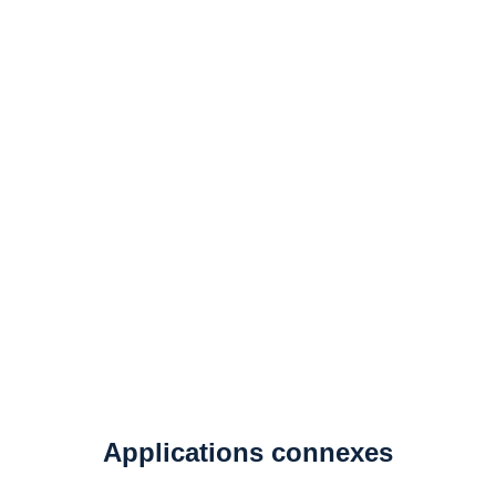
Solutions de surveillance
continue du méthane
Applications connexes