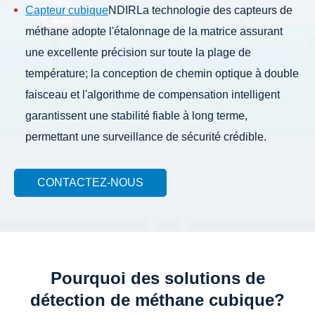
Capteur cubique
NDIR
La technologie des capteurs de
méthane adopte l'étalonnage de la matrice assurant
une excellente précision sur toute la plage de
température; la conception de chemin optique à double
faisceau et l'algorithme de compensation intelligent
garantissent une stabilité fiable à long terme,
permettant une surveillance de sécurité crédible.
La spectroscopie laser à diode accordable (TDLAS) est
une technologie laser à bande étroite.
Détecteur de
CONTACTEZ-NOUS
méthane TDLAS
Se compose principalement d'une
source de lumière laser, chambre à gaz et photodiode.
La longueur d'onde est accordée au spectre optique
Pourquoi des solutions de
d'absorption du gaz cible par modulation périodique du
détection de méthane cubique?
courant d'entrée. Après absorption ciblée de gaz, la